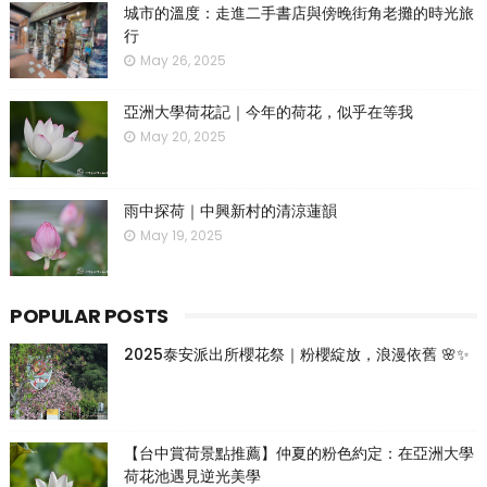
城市的溫度：走進二手書店與傍晚街角老攤的時光旅
行
May 26, 2025
亞洲大學荷花記｜今年的荷花，似乎在等我
May 20, 2025
雨中探荷｜中興新村的清涼蓮韻
May 19, 2025
POPULAR POSTS
2025泰安派出所櫻花祭｜粉櫻綻放，浪漫依舊 🌸✨
【台中賞荷景點推薦】仲夏的粉色約定：在亞洲大學
荷花池遇見逆光美學