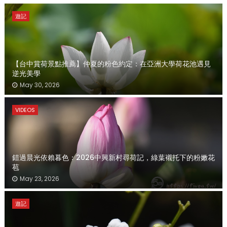
遊記
【台中賞荷景點推薦】仲夏的粉色約定：在亞洲大學荷花池遇見
逆光美學
May 30, 2026
VIDEOS
錯過晨光依賴暮色：2026中興新村尋荷記，綠葉襯托下的粉嫩花
苞
May 23, 2026
遊記