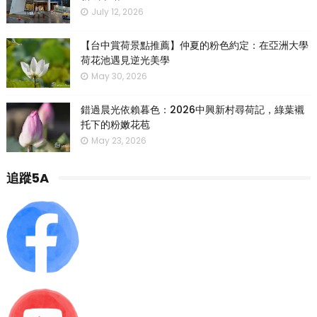
July 12, 2026
【台中賞荷景點推薦】仲夏的粉色約定：在亞洲大學
荷花池遇見逆光美學
May 30, 2026
錯過晨光依賴暮色：2026中興新村尋荷記，綠葉襯
托下的粉嫩花苞
May 23, 2026
追蹤5A