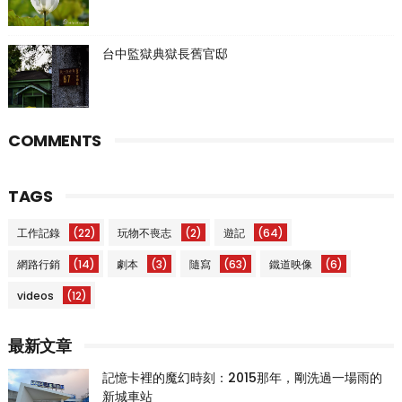
台中監獄典獄長舊官邸
COMMENTS
TAGS
工作記錄
(22)
玩物不喪志
(2)
遊記
(64)
網路行銷
(14)
劇本
(3)
隨寫
(63)
鐵道映像
(6)
videos
(12)
最新文章
記憶卡裡的魔幻時刻：2015那年，剛洗過一場雨的
新城車站