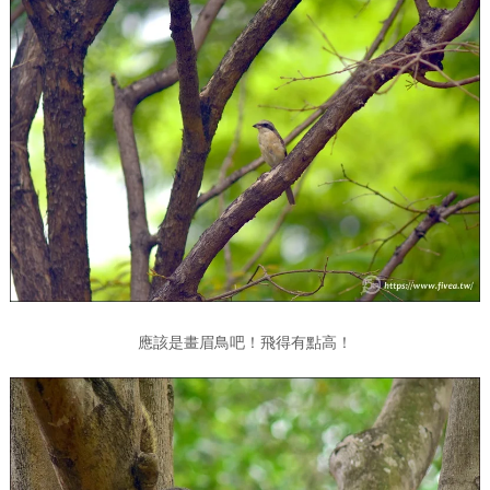
應該是畫眉鳥吧！飛得有點高！