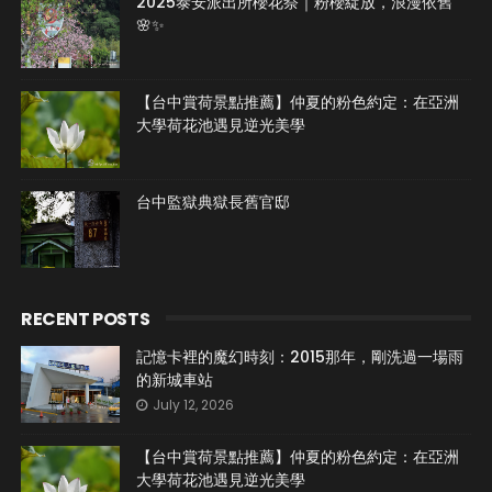
2025泰安派出所櫻花祭｜粉櫻綻放，浪漫依舊
🌸✨
【台中賞荷景點推薦】仲夏的粉色約定：在亞洲
大學荷花池遇見逆光美學
台中監獄典獄長舊官邸
RECENT POSTS
記憶卡裡的魔幻時刻：2015那年，剛洗過一場雨
的新城車站
July 12, 2026
【台中賞荷景點推薦】仲夏的粉色約定：在亞洲
大學荷花池遇見逆光美學